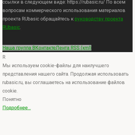
ссылки в следующем виде: https://rubasic.ru/ По всем
вопросам коммерческого использования материалов
проекта RUbasic обращайтесь к
руководству проекта
RUbasic
.
Back
Наша группа ВКонтакте
Лента RSS (xml)
to
R
Top
Мы используем cookie-файлы для наилучшего
представления нашего сайта. Продолжая использовать
rubasic.ru, вы соглашаетесь на использование файлов
cookie.
Понятно
Подробнее…