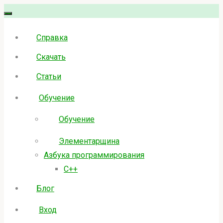
Skip
to
Справка
content
Скачать
Статьи
Обучение
Обучение
Элементарщина
Азбука программирования
C++
Блог
Вход