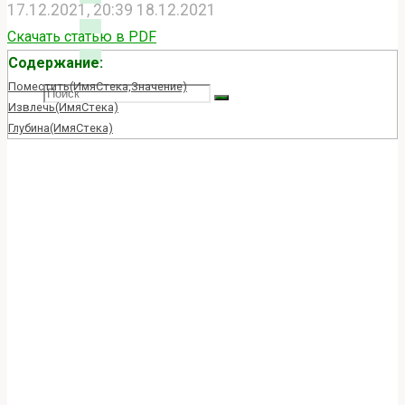
17.12.2021, 20:39
18.12.2021
Скачать статью в PDF
Содержание:
Поместить(ИмяСтека,Значение)
Search
SEARCH
Search
Извлечь(ИмяСтека)
Глубина(ИмяСтека)
for:
Главная
Справка
Класс Стек