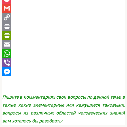
Pocket
Gmail
Copy
Link
Print
PrintFriendly
Email
WhatsApp
Viber
Messenger
Пишите в комментариях свои вопросы по данной теме, а
также, какие элементарные или кажущиеся таковыми,
вопросы из различных областей человеческих знаний
вам хотелось бы разобрать: