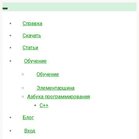
Skip
to
Справка
content
Скачать
Статьи
Обучение
Обучение
Элементарщина
Азбука программирования
C++
Блог
Вход