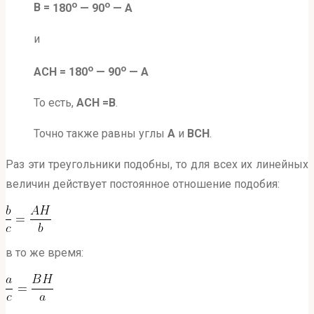
о
о
B =
180
— 90
— A
и
о
о
ACH = 180
— 90
— A
То есть,
ACH =B
.
Точно также равны углы
A
и
BCH
.
Раз эти треугольники подобны, то для всех их линейных
величин действует постоянное отношение подобия:
в то же время: