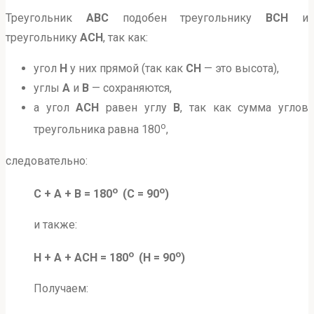
Треугольник
ABC
подобен треугольнику
BCH
и
треугольнику
ACH
, так как:
угол
H
у них прямой (так как
CH
— это высота),
углы
A
и
B
— сохраняются,
а угол
ACH
равен углу
B
, так как сумма углов
о
треугольника равна 180
,
следовательно:
о
о
С + A + B = 180
(С = 90
)
и также:
о
о
H + A + ACH = 180
(H = 90
)
Получаем: