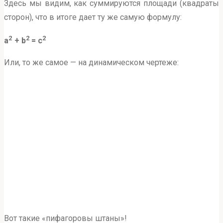
Здесь мы видим, как суммируются площади (квадраты
сторон), что в итоге дает ту же самую формулу:
2
2
2
a
+ b
= с
Или, то же самое — на динамическом чертеже:
Вот такие «пифагоровы штаны»!