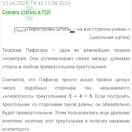
25.04.2024, 18:43
13.08.2024
Скачать статью в PDF
«Пифагоровы штаны — на все стороны равны.»
Search
SEARCH
Search
(школьная шутка)
for:
Теорема Пифагора — одна из важнейших теорем
Главная
Элементарщина
Теорема Пифагора
геометрии. Она устанавливает связи между длинами
сторон в любом прямоугольном треугольнике.
Считается, что Пифагор просто искал тройки целых
чисел, подобных сторонам так называемого
«египетского» треугольника:
3 — 4 — 5
. Если построить
треугольник со сторонами такой длины, он обязательно
будет прямоугольным. Этим пользовались еще древние
египтяне, поэтому этот треугольник и получил название
египетского.