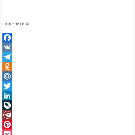
Поделиться:
Facebook
VK
Telegram
Odnoklassniki
Mail.Ru
Twitter
LinkedIn
LiveJournal
Diary.Ru
Pinterest