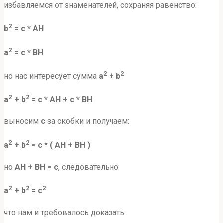
избавляемся от знаменателей, сохраняя равенство:
2
b
= с * AH
2
a
= с * BH
2
2
но нас интересует сумма
a
+ b
2
2
a
+ b
= с * AH + с * BH
выносим
с
за скобки и получаем:
2
2
a
+ b
= с * ( AH + BH )
но
AH + BH = с
, следовательно:
2
2
2
a
+ b
= с
что нам и требовалось доказать.