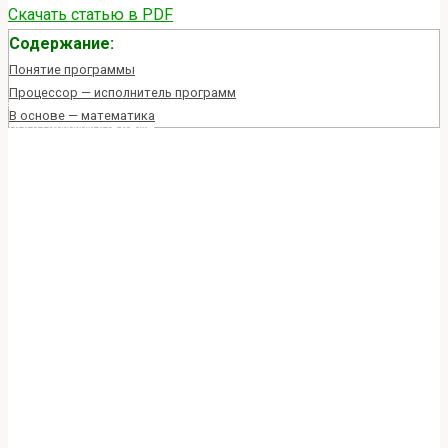
Скачать статью в PDF
for:
Содержание:
Понятие программы
Процессор — исполнитель программ
Главная
Азбука программирования
1. Введение в
В основе — математика
программирование