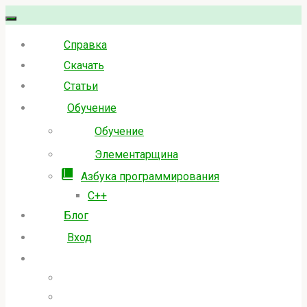
Skip
to
Справка
content
Скачать
Статьи
Обучение
Обучение
Элементарщина
Азбука программирования
C++
Блог
Вход