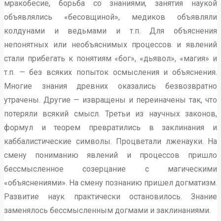
мракобесие, борьба со знаниями, занятия наукой
объявлялись «бесовщиной», медиков объявляли
колдунами и ведьмами и т.п. Для объяснения
непонятных или необъяснимых процессов и явлений
стали прибегать к понятиям «бог», «дьявол», «магия» и
т.п. — без всяких попыток осмысления и объяснения.
Многие знания древних оказались безвозвратно
утрачены. Другие — извращены и переиначены так, что
потеряли всякий смысл. Третьи из научных законов,
формул и теорем превратились в заклинания и
каббалистические символы. Процветали лженауки. На
смену пониманию явлений и процессов пришло
бессмысленное созерцание с магическими
«объяснениями». На смену познанию пришел догматизм.
Развитие наук практически остановилось. Знание
заменялось бессмысленным догмами и заклинаниями.