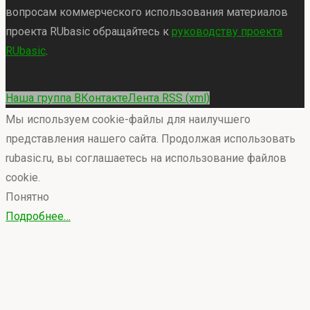
вопросам коммерческого использования материалов
проекта RUbasic обращайтесь к
руководству проекта
RUbasic
.
Back
Наша группа ВКонтакте
Лента RSS (xml)
to
Мы используем cookie-файлы для наилучшего
Top
представления нашего сайта. Продолжая использовать
rubasic.ru, вы соглашаетесь на использование файлов
cookie.
Понятно
Подробнее…