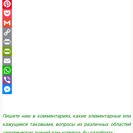
Diary.Ru
Pinterest
Pocket
Gmail
Copy
Link
Print
PrintFriendly
Email
WhatsApp
Viber
Messenger
Пишите нам в комментариях, какие элементарные или
кажущиеся таковыми, вопросы из различных областей
человеческих знаний вам хотелось бы разобрать: