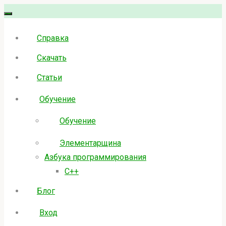
Skip
to
Справка
content
Скачать
Статьи
Обучение
Обучение
Элементарщина
Азбука программирования
C++
Блог
Вход