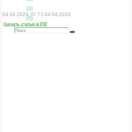
04.04.2024, 01:15
04.04.2024
Скачать статью в PDF
Search
SEARCH
Search
for:
Главная
Элементарщина
Что такое «четыре стихии»?