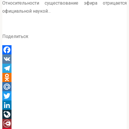
Относительности существование эфира отрицается
официальной наукой…
Поделиться:
Facebook
VK
Telegram
Odnoklassniki
Mail.Ru
Twitter
LinkedIn
LiveJournal