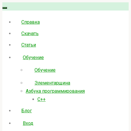
Skip
to
Справка
content
Скачать
Статьи
Обучение
Обучение
Элементарщина
Азбука программирования
C++
Блог
Вход