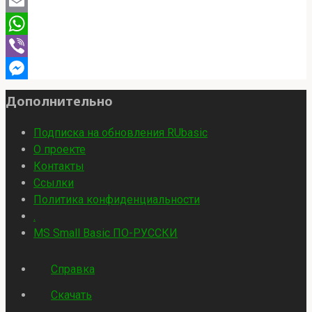
PrintFriendly
Email
WhatsApp
Viber
Messenger
Дополнительно
Подписка на обновления RUbasic
О проекте
Контакты
Ссылки
Политика конфиденциальности
.
MS Small Basic ПО-РУССКИ
Справка
Скачать