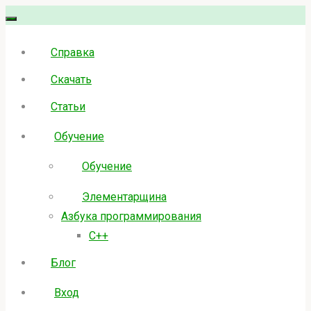
Skip
to
Справка
content
Скачать
Статьи
Обучение
Обучение
Элементарщина
Азбука программирования
C++
Блог
Вход