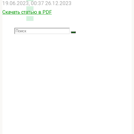
19.06.2023, 00:37
26.12.2023
Скачать статью в PDF
Search
SEARCH
Search
for:
Главная
Элементарщина
Правило знаков