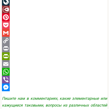
LinkedIn
LiveJournal
Diary.Ru
Pinterest
Pocket
Gmail
Copy
Link
Print
PrintFriendly
Email
WhatsApp
Viber
Messenger
Пишите нам в комментариях, какие элементарные или
кажущиеся таковыми, вопросы из различных областей