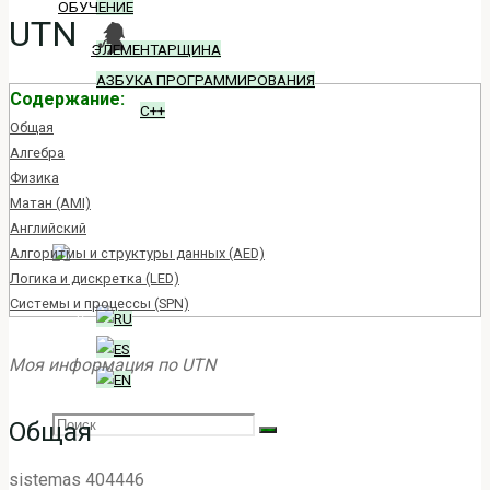
ОБУЧЕНИЕ
UTN
ЭЛЕМЕНТАРЩИНА
АЗБУКА ПРОГРАММИРОВАНИЯ
Содержание:
C++
Общая
Алгебра
БЛОГ
Физика
Матан (AMI)
ВХОД
Английский
Алгоритмы и структуры данных (AED)
Логика и дискретка (LED)
Системы и процессы (SPN)
Моя информация по UTN
Search
SEARCH
Общая
Search
sistemas 404446
for: