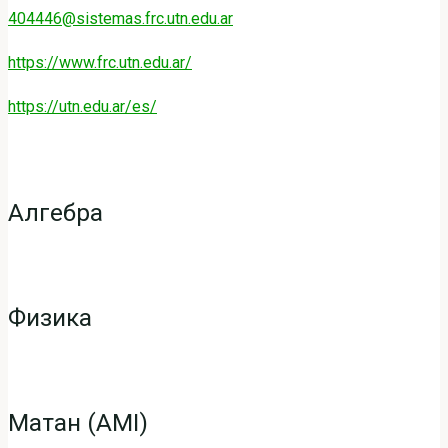
404446@sistemas.frc.utn.edu.ar
https://www.frc.utn.edu.ar/
Главная
UTN
https://utn.edu.ar/es/
Алгебра
Физика
Матан (AMI)