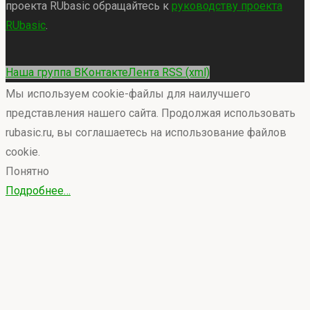
проекта RUbasic обращайтесь к
руководству проекта
RUbasic
.
Back
Наша группа ВКонтакте
Лента RSS (xml)
to
Мы используем cookie-файлы для наилучшего
Top
представления нашего сайта. Продолжая использовать
rubasic.ru, вы соглашаетесь на использование файлов
cookie.
Понятно
Подробнее…