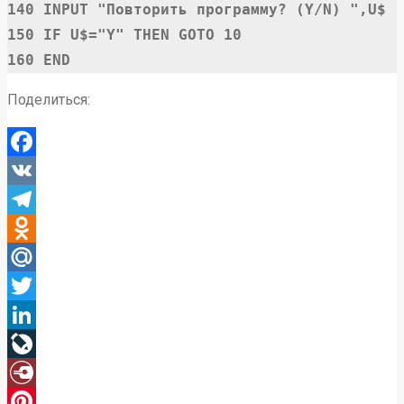
140 INPUT "Повторить программу? (Y/N) ",U$

150 IF U$="Y" THEN GOTO 10

160 END
Поделиться:
Facebook
VK
Telegram
Odnoklassniki
Mail.Ru
Twitter
LinkedIn
LiveJournal
Diary.Ru