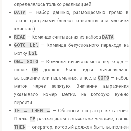
определялось только реализацией
DATA
— Набор данных, размещаемых прямо в
тексте программы (аналог константы или массива
констант).
READ
— Команда считывания из набора
DATA
.
GOTO Lbl
— Команда безусловного перехода на
метку
Lbl
.
ON… GOTO
— Команда вычисляемого перехода —
после
ON
должно было идти вычисляемое
выражение или переменная, а после
GOTO
— набор
меток через запятую. Значение выражения
указывало номер метки, на которую нужно
перейти.
IF … THEN …
— Обычный оператор ветвления.
После
IF
размещается логическое условие, после
THEN
— оператор, который должен быть выполнен