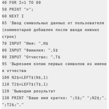
40 FOR I=1 TO 80

50 PRINT "=";

60 NEXT I

65 'Ввод символьных данных от пользователя 
(комментарий добавлен после ввода нижних 
строк)

70 INPUT "Имя: ",N$

80 INPUT "Фамилия: ",S$

90 INPUT "Отчество: ",T$

95 'Вырезаем копию первых символов из имени 
и отчества

100 N2$=LEFT$(N$,1)

110 T2$=LEFT$(T$,1)

120 'Выводим результат

130 PRINT "Ваше имя кратко: ";S$;" ";N2$;". 
";T2$;"."
