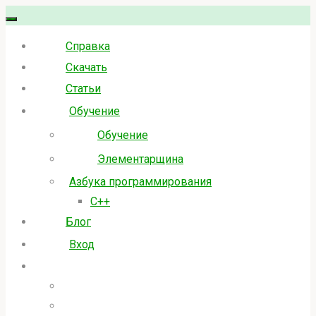
Skip
to
Справка
content
Скачать
Статьи
Обучение
Обучение
Элементарщина
Азбука программирования
C++
Блог
Вход