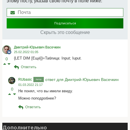
этому посту, указав свою почту в поле ниже:
Скрыть это сообщение
Дмитрий-Юрьевич Васечкин
25.02.2022 01:05
{LET DIM [Ещё]}=Таблица: Input; Iuput.
0
Ответить
ответ для Дмитрий-Юрьевич Васечкин
RUbasic
Автор
01.03.2022 21:17
0
Не понял, что вы имели ввиду.
Можно поподробнее?
Ответить
Дополнительно