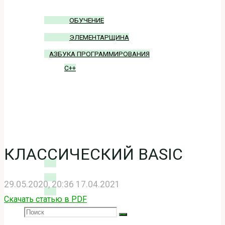
ОБУЧЕНИЕ
ЭЛЕМЕНТАРЩИНА
АЗБУКА ПРОГРАММИРОВАНИЯ
C++
БЛОГ
ВХОД
КЛАССИЧЕСКИЙ BASIC
29.05.2020, 20:36
17.04.2021
Скачать статью в PDF
Search
SEARCH
Search