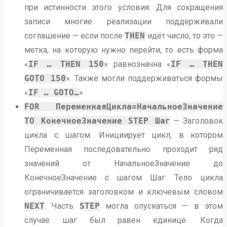
при истинности этого условия. Для сокращения
записи многие реализации поддерживали
соглашение — если после
THEN
идёт число, то это —
метка, на которую нужно перейти, то есть форма
«
IF … THEN 150
» равнозначна «
IF … THEN
GOTO 150
». Также могли поддерживаться формы
«
IF … GOTO…
»
FOR ПеременнаяЦикла=НачальноеЗначение
TO КонечноеЗначение STEP Шаг
— Заголовок
цикла с шагом. Инициирует цикл, в котором
Переменная последовательно проходит ряд
значений от НачальноеЗначение до
КонечноеЗначение с шагом Шаг. Тело цикла
ограничивается заголовком и ключевым словом
NEXT
. Часть
STEP
могла опускаться — в этом
случае шаг был равен единице. Когда